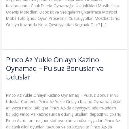
və
Kazinosunda Canlı Dilerlə Oynamağın Üstünlükləri Mostbet-də
Oynamaq
Ödəniş Metodları: Depozit və Vəsiqələrin Çıxarılması Mostbet
Mobil Tətbiqində Oyun Prosesinin Xüsusiyyətləri Mostbet Giriş:
Onlayn Kazinoda Necə Qeydiyyatdan Keçmək Olar? […]
Read More »
Pinco Az Yukle Onlayn Kazino
Pinco
Az
Oynamaq – Pulsuz Bonuslar və
Yukle
Uduslar
Onlayn
Kazino
Uncategorized
/
Emmanuel Somuah
Oynamaq
Pinco Az Yukle Onlayn Kazino Oynamaq – Pulsuz Bonuslar və
–
Uduslar Contents Pinco Az Yukle Onlayn Kazino Oynamaq üçün
Pulsuz
ən yaxşı mobil tətbiqlər Pinco Az-da qeydiyyat: addım-addım
Bonuslar
bələdçi Pinco Az kazinosunda ödəniş üsulları: depozit və çıxarış
və
Pinco Az-da ən məşhur slot oyunları və xüsusiyyətləri Pinco Az-
Uduslar
da canlı diler oyunları: təcrübə və strategiyalar Pinco Az-da