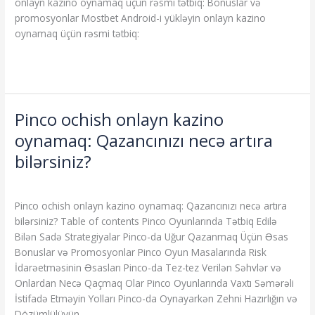
onlayn kazino oynamaq üçün rəsmi tətbiq: Bonuslar və
promosyonlar Mostbet Android-i yükləyin onlayn kazino
oynamaq üçün rəsmi tətbiq:
Read More »
Pinco ochish onlayn kazino
Pinco
ochish
oynamaq: Qazancınızı necə artıra
onlayn
bilərsiniz?
kazino
oynamaq:
Uncategorized
/
Emmanuel Somuah
Qazancınızı
Pinco ochish onlayn kazino oynamaq: Qazancınızı necə artıra
necə
bilərsiniz? Table of contents Pinco Oyunlarında Tətbiq Edilə
artıra
Bilən Sadə Strategiyalar Pinco-da Uğur Qazanmaq Üçün Əsas
bilərsiniz?
Bonuslar və Promosyonlar Pinco Oyun Masalarında Risk
İdarəetməsinin Əsasları Pinco-da Tez-tez Verilən Səhvlər və
Onlardan Necə Qaçmaq Olar Pinco Oyunlarında Vaxtı Səmərəli
İstifadə Etməyin Yolları Pinco-da Oynayarkən Zehni Hazırlığın və
Dözümlülüyün