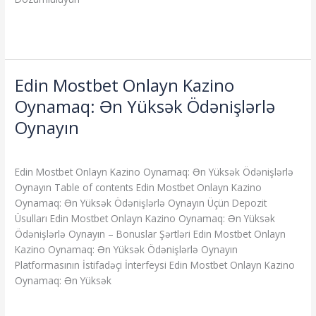
Read More »
Edin Mostbet Onlayn Kazino
Edin
Mostbet
Oynamaq: Ən Yüksək Ödənişlərlə
Onlayn
Oynayın
Kazino
Oynamaq:
Uncategorized
/
Emmanuel Somuah
Ən
Edin Mostbet Onlayn Kazino Oynamaq: Ən Yüksək Ödənişlərlə
Yüksək
Oynayın Table of contents Edin Mostbet Onlayn Kazino
Ödənişlərlə
Oynamaq: Ən Yüksək Ödənişlərlə Oynayın Üçün Depozit
Oynayın
Üsulları Edin Mostbet Onlayn Kazino Oynamaq: Ən Yüksək
Ödənişlərlə Oynayın – Bonuslar Şərtləri Edin Mostbet Onlayn
Kazino Oynamaq: Ən Yüksək Ödənişlərlə Oynayın
Platformasının İstifadəçi İnterfeysi Edin Mostbet Onlayn Kazino
Oynamaq: Ən Yüksək
Read More »