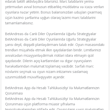
edərək təklifi aktivləşdirə bilərsiniz. Mərc tələblərini yerinə
yetirmədən əvvəl bonusun etibarlılıq müddətinə və icazə verilən
oyunlara nəzər yetirin. Bonus balansınızdan uduşları çıxarmaq
üçün kazino şərtlərinə uyğun olaraq lazımi mərc tələblərini
tamamlamalısınız.
BetAndreas-də Canlı Diler Oyunlarında Uğurlu Strategiyalar
BetAndreas-də Canlı Diler Oyunlarında Uğurlu Strategiyalar
şansı deyil, diqqətli planlaşdırmanı tələb edir. Oyun masasındakı
trendləri müşahidə etmək ilkin qaydalardan biridir. Limitlərinizi
əvvəlcədən müəyyənləşdirmək riskləri idarə etməyin qızıl
qaydasıdır. Dilerin açıq kartlarından və digər oyunçuların
hərəkətlərindən məlumat toplamaq vacibdir. Sərfəli mərc
növlərini seçmək və oyun nizam-intizamını saxlamaq
uzunmüddətli müvəffəqiyyətin açarıdır.
BetAndreas App-də Hesab Təhlükəsizliyi Və Məlumatlarınızın
Qorunması
BetAndreas App-də Hesab Təhlükəsizliyi Və Məlumatlarınızın
Qorunması üçün platforma müasir şifrələmə
texnologiyalarından istifadə edir. Oyunçuların şəxsi məlumatları