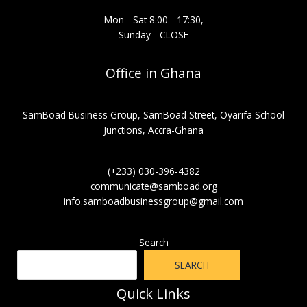
Mon - Sat 8:00 - 17:30,
Sunday - CLOSE
Office in Ghana
SamBoad Business Group, SamBoad Street, Oyarifa School
Junctions, Accra-Ghana
(+233) 030-396-4382
communicate@samboad.org
info.samboadbusinessgroup@gmail.com
Search
SEARCH
Quick Links