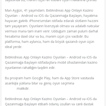
Mən Aygün, 41 yaşımdam. BetAndreas App Onlayn Kazino
Oyunları – Android və iOS-də Qazanmağa Başlayın, həyatıma
həyəcan gətirib. iPhone’umdan istifadə edərək slotların həzzini
tam yaşayıram. Oyunların lisenziyalı olması və ədalətli nəticələr
verməsi mənə tam inam verir. Udduğum zaman pulum dərhal
hesabıma daxil olur və bu, mənim üçün çox vacibdir. Bu
platforma, həm əyləncə, həm də böyük qazanclı oyun üçün
ideal yerdir.
BetAndreas App Onlayn Kazino Oyunları – Android və iOS-də
Qazanmağa Başlayın istifadəçilərə mobil cihazlarından kazino
oyunlarının rahatlığını təqdim edir.
Bu proqram həm Google Play, həm də App Store vasitəsilə
asanlıqla yüklənə bilər və geniş oyun seçiminə
bet-andreas-
az.com
malikdir.
BetAndreas App Onlayn Kazino Oyunları – Android və iOS-də
Qazanmağa Başlayın etibarlı ödəniş üsulları və canlı dəstək