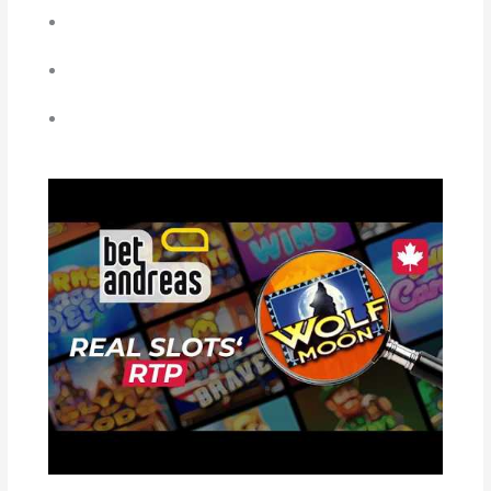
BetAndreas-də Canlı Diler Oyunlarında Uğurlu
Strategiyalar
BetAndreas App-də Hesab Təhlükəsizliyi Və
Məlumatlarınızın Qorunması
BetAndreas Mobil Tətbiqində Müştəri Dəstəyi Və Əlaqə
Kanalları