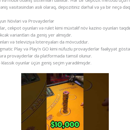
əniş vasitəsindən asılı olaraq, depozitiniz dərhal və ya bir neçə də
un Növləri və Provayderlər
ar, cekpot oyunları və rulet kimi müxtəlif növ kazino oyunları təqd
cək variantları da geniş yer almışdır.
nları və televiziya lotereyaları da mövcuddur.
gmatic Play və Play’n GO kimi nüfuzlu provayderlər fəaliyyət göstər
sıra provayderlər də platformada təmsil olunur.
 klassik oyunlar üçün geniş seçim yaradılmışdır.