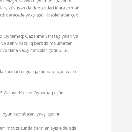
AZ 45 Onlayn Kazino Oynamaq: Qazanma
ları, xüsusən də depozitləri idarə etmək
i dərəcədə yaxşılaşdı. Məsləhətlər çox
no Oynamaq: Qazanma Strategiyaları və
 və zehni hazırlıq barədə məlumatlar
 və daha yaxşı nəticələr gətirib. Bu
platformada uğur qazanmaq üçün vacib
AZ 45 Onlayn Kazino Oynamaq üçün
 oyun təcrübəsini yaxşılaşdırır.
ər” mövzusunda dərin anlayış əldə edə