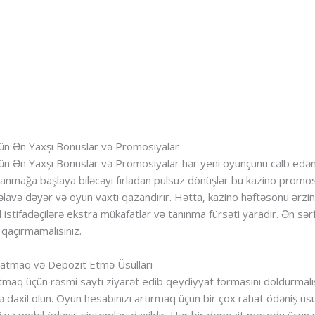
aq Üçün Ən Yaxşı Bonuslar və Promosiyalar
ab Yaratmaq və Depozit Etmə Üsulları
cud Oyun Növləri və Provayderlər
 Oyun Siyasəti və Təhlükəsizlik Tədbirləri
ək Xidməti və Ödəniş Şərtləri
n Ən Yaxşı Bonuslar və Promosiyalar
Ən Yaxşı Bonuslar və Promosiyalar hər yeni oyunçunu cəlb edən bol
nmağa başlaya biləcəyi fırladan pulsuz dönüşlər bu kazino promosiyal
lavə dəyər və oyun vaxtı qazandırır. Hətta, kazino həftəsonu ərzind
 fəal istifadəçilərə ekstra mükafatlar və tanınma fürsəti yaradır. Ən s
qaçırmamalısınız.
atmaq və Depozit Etmə Üsulları
aq üçün rəsmi saytı ziyarət edib qeydiyyat formasını doldurmalısı
daxil olun. Oyun hesabınızı artırmaq üçün bir çox rahat ödəniş üsull
ələri və mobil ödəniş sistemləri daxildir. Hər bir depozit metodu 