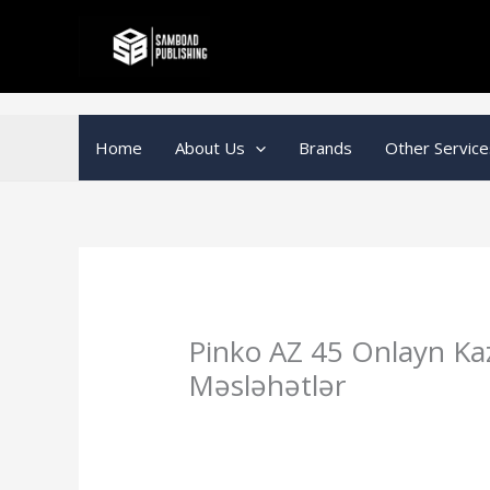
Skip
to
content
Home
About Us
Brands
Other Service
Pinko AZ 45 Onlayn Ka
Məsləhətlər
/
Uncategorized
/ By
Emmanuel Somua