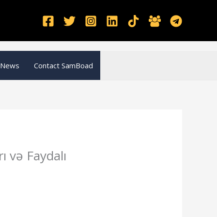
 News
Contact SamBoad
 və Faydalı