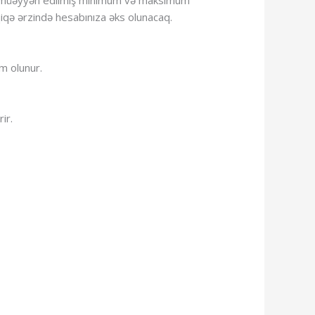
qiqə ərzində hesabınıza əks olunacaq.
im olunur.
ir.